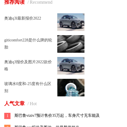
推荐阅读
/ Recommend
奥迪q3l最新报价2022
giticomfort228是什么牌的轮
胎
奥迪q3报价及图片2022款价
格
玻璃水0度和-25度有什么区
别
人气文章
/ Hot
斯巴鲁viziv7预计售价35万起，车身尺寸无车能及
1