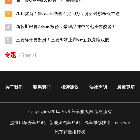
斯巴鲁suv报价及图片，但是颜值担当
2
2018款斯巴鲁Ascent售价不足30万，分分钟秒杀汉兰达
3
新款斯巴鲁7座suv报价，豪华品牌中的七座佼佼者！
4
三菱终于要翻身！三菱即将上市suv新款亮瞎双眼
5
专题
/ Special
关于我们
联系我们
投诉建议
法律声明
最近更新
Copyright ©2014-2026
养车知识网
版权所有
提供用车养车知识、新能源汽车知识、汽车维修技术、mpv/suv
汽车销量排行榜