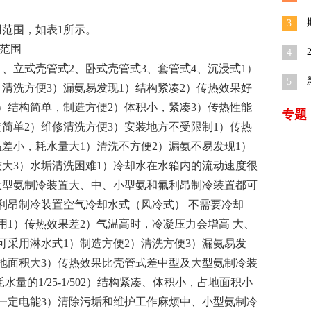
车
3
用范围，如表1所示。
用范围
4
秒
、立式壳管式2、卧式壳管式3、套管式4、沉浸式1）
5
清洗方便3）漏氨易发现1）结构紧凑2）传热效果好
佼
）结构简单，制造方便2）体积小，紧凑3）传热性能
专题
简单2）维修清洗方便3）安装地方不受限制1）传热
差小，耗水量大1）清洗不方便2）漏氨不易发现1）
较大3）水垢清洗困难1）冷却水在水箱内的流动速度很
大型氨制冷装置大、中、小型氨和氟利昂制冷装置都可
利昂制冷装置空气冷却水式（风冷式） 不需要冷却
1）传热效果差2）气温高时，冷凝压力会增高 大、
可采用淋水式1）制造方便2）清洗方便3）漏氨易发
占地面积大3）传热效果比壳管式差中型及大型氨制冷装
量的1/25-1/502）结构紧凑、体积小，占地面积小
耗一定电能3）清除污垢和维护工作麻烦中、小型氨制冷