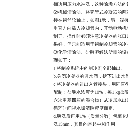
捅边用压力水冲洗，这种除垢方法的
②机械清除法。将壳管式冷凝器的两
接在钢丝软轴上，如图1示，另一端
垂直方向插入冷却管内，开动电动机
刮刀。操作时必须注意冷凝器的胀口
果好，但只能适用于钢制冷却管的冷
③化学清除法。盐酸溶解法所需的设
骤如下：
a.将制冷系统中的制冷剂全部抽出。
b.关闭冷凝器的进水阀，拆下进出水
c.将冷凝器的进出入管接头，用同直
配制；盐酸水浓度为10%，每1 kg
六次甲基四胺的混合物）从冷却水出
循环时间视水垢清除程度而定。
d.酸洗后再用1%（质量分数）氢氧
洗15min，其目的是起中和作用