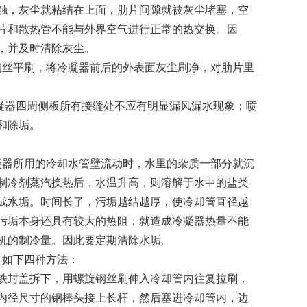
触，灰尘就粘结在上面，肋片间隙就被灰尘堵塞，空
片和散热管不能与外界空气进行正常的热交换。因
，并及时清除灰尘。
钢丝平刷，将冷凝器前后的外表面灰尘刷净，对肋片里
冷凝器四周侧板所有接缝处不应有明显漏风漏水现象；喷
和除垢。
凝器所用的冷却水管壁流动时，水里的杂质一部分就沉
制冷剂蒸汽换热后，水温升高，则溶解于水中的盐类
成水垢。时间长了，污垢越结越厚，使冷却管直径越
污垢本身还具有较大的热阻，就造成冷凝器热量不能
机的制冷量。因此要定期清除水垢。
有如下四种方法：
铁封盖拆下，用螺旋钢丝刷伸入冷却管内往复拉刷，
内径尺寸的钢棒头接上长杆，然后塞进冷却管内，边