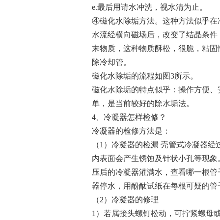
e.最后用请水冲洗，视水清为止。
④磁化水除垢方法。这种方法似乎在
水流经横向磁场后，改变了结晶条件
末物质，这种物质酥松，很脆，粘固
除冷却管。
磁化水除垢的流程如图3所示。
磁化水除垢的特点似乎：操作方便、
单，是当前较好的除水垢法。
4、冷凝器怎样检修？
冷凝器的检修方法是：
（1）冷凝器的检漏 壳管式冷凝器
内表面会产生锈蚀及针状小孔等现象
压后的冷凝器灌满水，查看哪一根管
器停水，用酚酞试纸在每根可疑的管
（2）冷凝器的修理
1）若属接头螺钉松动，可拧紧螺母