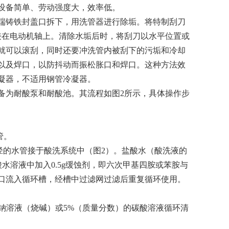
设备简单、劳动强度大，效率低。
端铸铁封盖口拆下，用洗管器进行除垢。将特制刮刀
接在电动机轴上。清除水垢后时，将刮刀以水平位置或
就可以滚刮，同时还要冲洗管内被刮下的污垢和冷却
以及焊口，以防抖动而振松胀口和焊口。这种方法效
凝器，不适用钢管冷凝器。
备为耐酸泵和耐酸池。其流程如图2所示，具体操作步
管。
径的水管接于酸洗系统中（图2）。盐酸水（酸洗液的
盐酸水溶液中加入0.5g缓蚀剂，即六次甲基四胺或苯胺与
口流入循环槽，经槽中过滤网过滤后重复循环使用。
化钠溶液（烧碱）或5%（质量分数）的碳酸溶液循环清