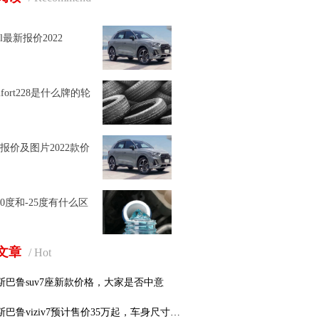
l最新报价2022
omfort228是什么牌的轮
3报价及图片2022款价
0度和-25度有什么区
文章
/ Hot
斯巴鲁suv7座新款价格，大家是否中意
斯巴鲁viziv7预计售价35万起，车身尺寸无