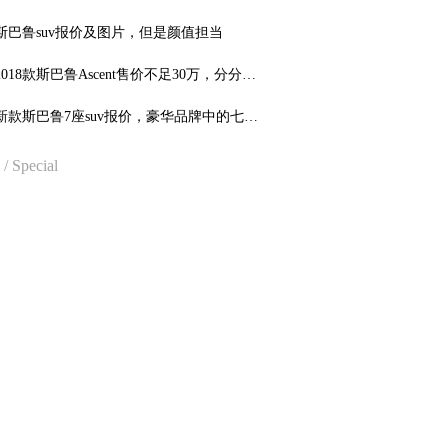
能及
斯巴鲁suv报价及图片，但是颜值担当
2018款斯巴鲁Ascent售价不足30万，分分钟
杀汉兰达
新款斯巴鲁7座suv报价，豪华品牌中的七座
佼者！
/ Special