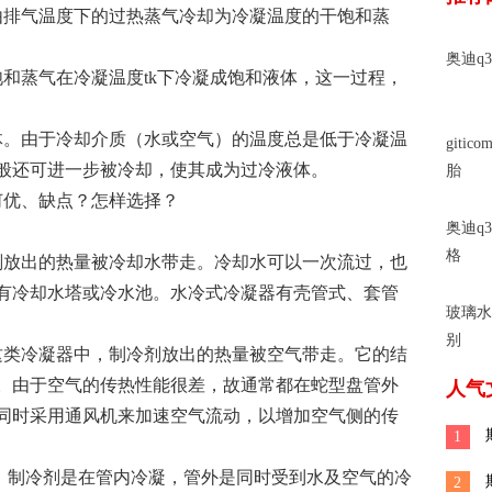
由排气温度下的过热蒸气冷却为冷凝温度的干饱和蒸
奥迪q3
和蒸气在冷凝温度tk下冷凝成饱和液体，这一过程，
体。由于冷却介质（水或空气）的温度总是低于冷凝温
gitic
般还可进一步被冷却，使其成为过冷液体。
胎
何优、缺点？怎样选择？
奥迪q
：
格
剂放出的热量被冷却水带走。冷却水可以一次流过，也
有冷却水塔或冷水池。水冷式冷凝器有壳管式、套管
玻璃水
别
这类冷凝器中，制冷剂放出的热量被空气带走。它的结
。由于空气的传热性能很差，故通常都在蛇型盘管外
人气
同时采用通风机来加速空气流动，以增加空气侧的传
1
中，制冷剂是在管内冷凝，管外是同时受到水及空气的冷
2