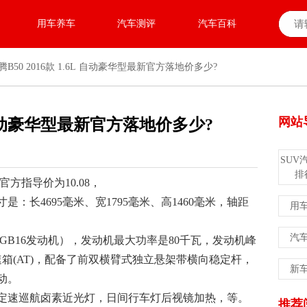
用车养车
汽车测评
汽车百科
腾B50 2016款 1.6L 自动豪华型最新官方落地价多少?
网站
6L 自动豪华型最新官方落地价多少?
SUV
排
新官方指导价为10.08，
：长4695毫米、宽1795毫米、高1460毫米，轴距
用
汽
CA4GB16发动机），发动机最大功率是80千瓦，发动机峰
速箱(AT)，配备了前双横臂式独立悬架带横向稳定杆，
新
动。
定速巡航卤素近光灯，日间行车灯后视镜加热，等。
推荐