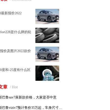
l最新报价2022
omfort228是什么牌的轮
3报价及图片2022款价
0度和-25度有什么区
文章
/ Hot
斯巴鲁suv7座新款价格，大家是否中意
斯巴鲁viziv7预计售价35万起，车身尺寸无