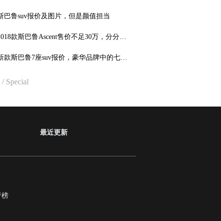
能及
斯巴鲁suv报价及图片，但是颜值担当
2018款斯巴鲁Ascent售价不足30万，分分钟
杀汉兰达
新款斯巴鲁7座suv报价，豪华品牌中的七座
佼者！
/ Special
最近更新
行榜