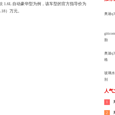
款 1.6L 自动豪华型为例，该车型的官方指导价为
.18）万元。
奥迪q3
gitic
胎
奥迪q
格
玻璃水
别
人气
1
2