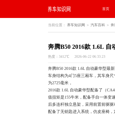
首页
当前位置：
养车知识网
＞
汽车百科
＞
奔
奔腾B50 2016款 1.
热度：3412℃ 2026-06-22 06:33:23
奔腾B50 2016款 1.6L 自动豪华型最
车身结构为4门5座三厢车，其车身尺寸是
为2725毫米，
2016款 1.6L 自动豪华型配备了（
值扭矩是155牛米，配备手自一体变
后多连杆独立悬架，采用前置前驱驱
配备了无钥匙进入系统，仿皮座椅，