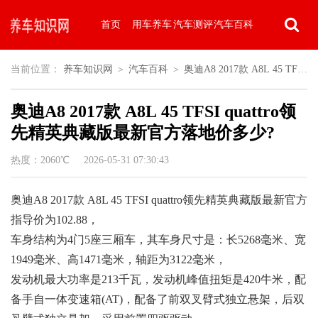
首页
用车养车
汽车测评
汽车百科
当前位置：
养车知识网
＞
汽车百科
＞
奥迪A8 2017款 A8L 45 TFSI
奥迪A8 2017款 A8L 45 TFSI quattro领
quattro领先精英典藏版最新官方落地价多少?
先精英典藏版最新官方落地价多少?
热度：2060℃ 2026-05-31 07:30:43
奥迪A8 2017款 A8L 45 TFSI quattro领先精英典藏版最新官方
指导价为102.88，
车身结构为4门5座三厢车，其车身尺寸是：长5268毫米、宽
1949毫米、高1471毫米，轴距为3122毫米，
发动机最大功率是213千瓦，发动机峰值扭矩是420牛米，配
备手自一体变速箱(AT)，配备了前双叉臂式独立悬架，后双