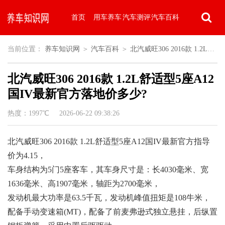
首页
用车养车
汽车测评
汽车百科
当前位置：
养车知识网
＞
汽车百科
＞
北汽威旺306 2016款 1.2L舒
北汽威旺306 2016款 1.2L舒适型5座A12
适型5座A12国IV最新官方落地价多少?
国IV最新官方落地价多少?
热度：1997℃ 2026-06-22 09:38:26
北汽威旺306 2016款 1.2L舒适型5座A12国IV最新官方指导
价为4.15，
车身结构为5门5座客车，其车身尺寸是：长4030毫米、宽
1636毫米、高1907毫米，轴距为2700毫米，
发动机最大功率是63.5千瓦，发动机峰值扭矩是108牛米，
配备手动变速箱(MT)，配备了前麦弗逊式独立悬挂，后纵置